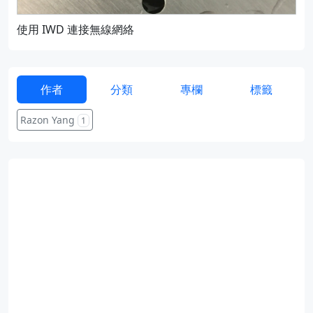
使用 IWD 連接無線網絡
通過
作者
分類
專欄
標籤
Razon Yang
1