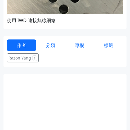
使用 IWD 連接無線網絡
通過
作者
分類
專欄
標籤
Razon Yang
1