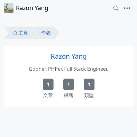
Razon Yang
主頁
作者
Razon Yang
Gopher, PHPer, Full Stack Engineer.
1
1
1
文章
板塊
類型