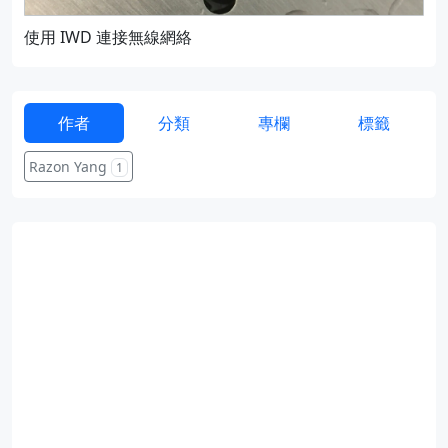
使用 IWD 連接無線網絡
通過
作者
分類
專欄
標籤
Razon Yang
1