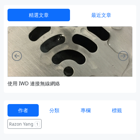
精選文章
最近文章
向左
向右
使用 IWD 連接無線網絡
通過
作者
分類
專欄
標籤
Razon Yang
1