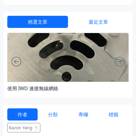
精選文章
最近文章
向左
向右
使用 IWD 連接無線網絡
通過
作者
分類
專欄
標籤
Razon Yang
1