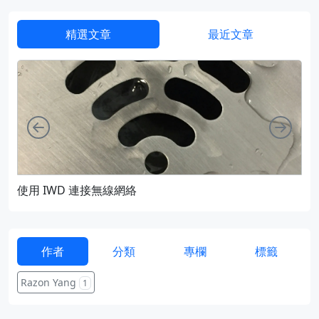
精選文章
最近文章
向左
向右
使用 IWD 連接無線網絡
通過
作者
分類
專欄
標籤
Razon Yang
1