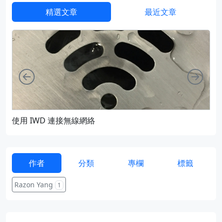
精選文章
最近文章
向左
向右
使用 IWD 連接無線網絡
通過
作者
分類
專欄
標籤
Razon Yang
1