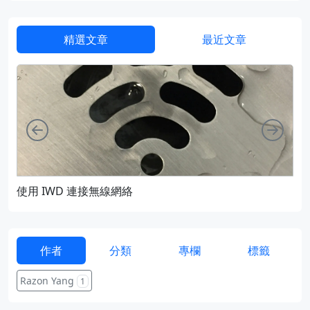
精選文章
最近文章
向左
向右
使用 IWD 連接無線網絡
通過
作者
分類
專欄
標籤
Razon Yang
1