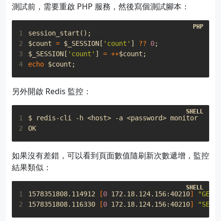
測試前，需要重啟 PHP 服務，然後寫個測試腳本：
1
session_start
();
2
$count
=
$_SESSION
[
'count'
]
??
0
;
3
$_SESSION
[
'count'
]
=
++
$count
;
4
echo
$count
;
另外開啟 Redis 監控：
1
2
如果沒有差錯，可以看到頁面數值隨刷新次數遞增，監控
結果類似：
1
1578351808.114912 
[
0
 172.18.124.156:40210
]
"GET"
2
1578351808.116330 
[
0
 172.18.124.156:40210
]
"SETE