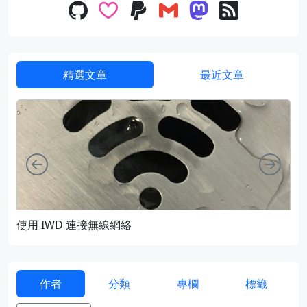
精選文章
最近文章
向左
向右
使用 IWD 連接無線網絡
通過
作者
分類
專欄
標籤