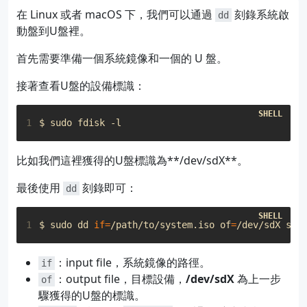
在 Linux 或者 macOS 下，我們可以通過
刻錄系統啟
dd
動盤到U盤裡。
首先需要準備一個系統鏡像和一個的 U 盤。
接著查看U盤的設備標識：
1
比如我們這裡獲得的U盤標識為**/dev/sdX**。
最後使用
刻錄即可：
dd
1
$ sudo dd 
if
=
/path/to/system.iso 
of
=
/dev/sdX 
sta
：input file，系統鏡像的路徑。
if
：output file，目標設備，
/dev/sdX
為上一步
of
驟獲得的U盤的標識。