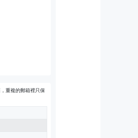
o 庫的導入路徑
郵箱，重複的郵箱裡只保