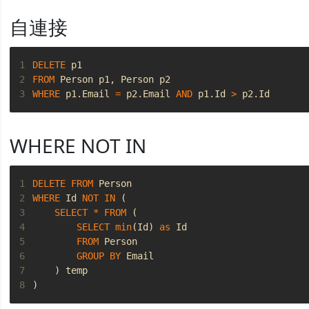
自連接
1
DELETE
p1
2
FROM
Person
p1
,
Person
p2
3
WHERE
p1
.
Email
=
p2
.
Email
AND
p1
.
Id
>
p2
.
Id
WHERE NOT IN
1
DELETE
FROM
Person
2
WHERE
Id
NOT
IN
(
3
SELECT
*
FROM
(
4
SELECT
min
(
Id
)
as
Id
5
FROM
Person
6
GROUP
BY
Email
7
)
temp
8
)