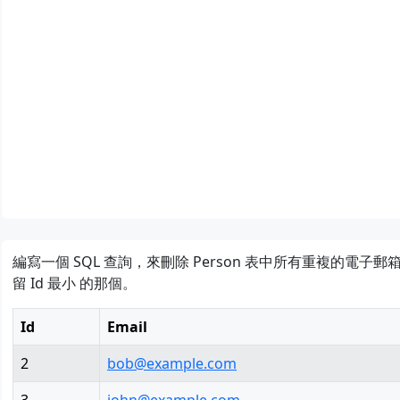
nmcli 連接 WIFI
利用 gopkgs 自定義 G
編寫一個 SQL 查詢，來刪除 Person 表中所有重複的電子
留 Id 最小 的那個。
Id
Email
2
bob@example.com