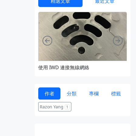
精選文章
最近文章
向左
向右
使用 IWD 連接無線網絡
通過 
作者
分類
專欄
標籤
Razon Yang
1