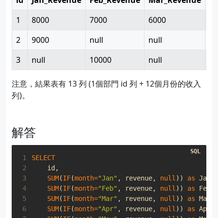
id
Jan_Revenue
Feb_Revenue
Mar_Revenue
…
1
8000
7000
6000
…
2
9000
null
null
…
3
null
10000
null
…
注意，結果表有 13 列 (1個部門 id 列 + 12個月份的收入
列)。
解答
 1
SELECT
 2
id
,
 3
SUM
(
IF
(
month
=
"Jan"
,
revenue
,
null
))
as
Jan_
 4
SUM
(
IF
(
month
=
"Feb"
,
revenue
,
null
))
as
Feb_
 5
SUM
(
IF
(
month
=
"Mar"
,
revenue
,
null
))
as
Mar_
 6
SUM
(
IF
(
month
=
"Apr"
,
revenue
,
null
))
as
Apr_