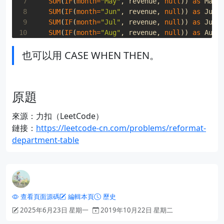
 7
SUM
(
IF
(
month
=
"May"
,
revenue
,
null
))
as
May_
 8
SUM
(
IF
(
month
=
"Jun"
,
revenue
,
null
))
as
Jun_
 9
SUM
(
IF
(
month
=
"Jul"
,
revenue
,
null
))
as
Jul_
10
SUM
(
IF
(
month
=
"Aug"
,
revenue
,
null
))
as
Aug_
11
SUM
(
IF
(
month
=
"Sep"
,
revenue
,
null
))
as
Sep_
也可以用 CASE WHEN THEN。
12
SUM
(
IF
(
month
=
"Oct"
,
revenue
,
null
))
as
Oct_
13
SUM
(
IF
(
month
=
"Nov"
,
revenue
,
null
))
as
Nov_
14
SUM
(
IF
(
month
=
"Dec"
,
revenue
,
null
))
as
Dec_
15
FROM
Department
原題
16
GROUP
BY
id
來源：力扣（LeetCode）
鏈接：
https://leetcode-cn.com/problems/reformat-
department-table
查看頁面源碼
編輯本頁
歷史
2025年6月23日 星期一
2019年10月22日 星期二