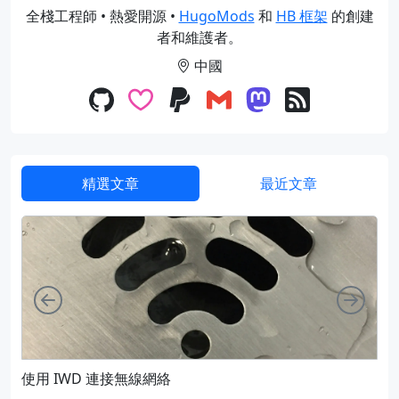
全棧工程師 • 熱愛開源 •
HugoMods
和
HB 框架
的創建
者和維護者。
中國
精選文章
最近文章
向左
向右
使用 IWD 連接無線網絡
通過