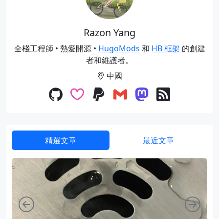
Razon Yang
全棧工程師 • 熱愛開源 •
HugoMods
和
HB 框架
的創建
者和維護者。
中國
精選文章
最近文章
向左
向右