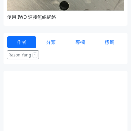
使用 IWD 連接無線網絡
通過
作者
分類
專欄
標籤
Razon Yang
1