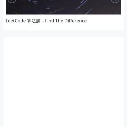
LeetCode 算法題 – Find The Difference
W