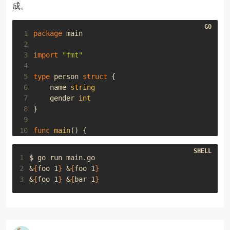
成。
 1
package
main
 2
 3
import
"fmt"
 4
 5
type
person
struct
{
 6
name
string
 7
gender
int
 8
}
 9
10
func
main
()
{
11
foo
:=
&
person
{
"foo"
,
1
}
12
bar
:=
&
person
{}
1
13
*
bar
=
*
foo
2
&
{
foo 1
}
&
{
foo 1
}
14
fmt
.
Println
(
foo
,
bar
)
3
&
{
foo 1
}
&
{
bar 1
}
15
16
bar
.
name
=
"bar"
17
fmt
.
Println
(
foo
,
bar
)
18
}