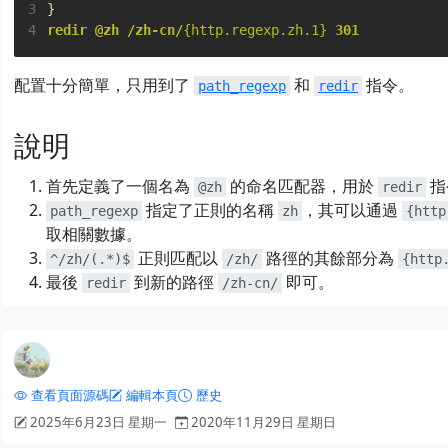
3
}
4
redir
@zh
/zh-cn/
{http.regexp.zh.1}
301
配置十分簡單，只用到了
和
指令。
path_regexp
redir
說明
首先定義了一個名為
的命名匹配器，用於
指
@zh
redir
指定了正則的名稱
，其可以通過
path_regexp
zh
{http
取相關數據。
正則匹配以
路徑的其餘部分為
^/zh/(.*)$
/zh/
{http
最後
到新的路徑
即可。
redir
/zh-cn/
查看頁面源碼
編輯本頁
歷史
2025年6月23日 星期一
2020年11月29日 星期日