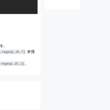
令。
來獲
.regexp.zh.*}
。
.regexp.zh.1}