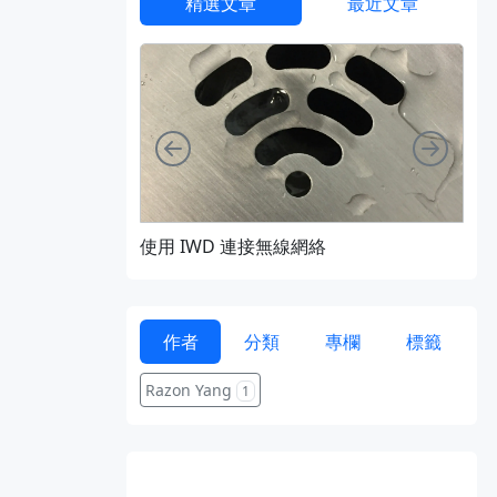
精選文章
最近文章
向左
向右
使用 IWD 連接無線網絡
通過 
作者
分類
專欄
標籤
Razon Yang
1