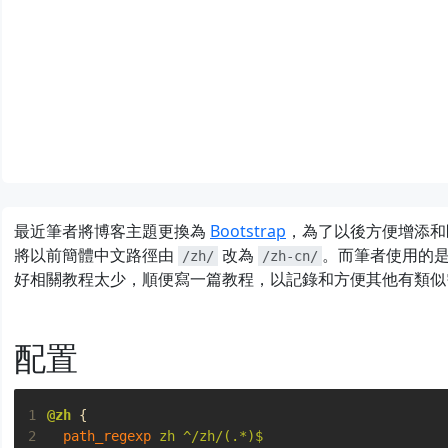
nmcli 連接 WIFI
利用 gopkgs 自定義 G
最近筆者將博客主題更換為
Bootstrap
，為了以後方便增添和
將以前簡體中文路徑由
改為
。而筆者使用的是 C
/zh/
/zh-cn/
好相關教程太少，順便寫一篇教程，以記錄和方便其他有類似
配置
1
@zh
{
2
path_regexp
zh
^/zh/(.*)$