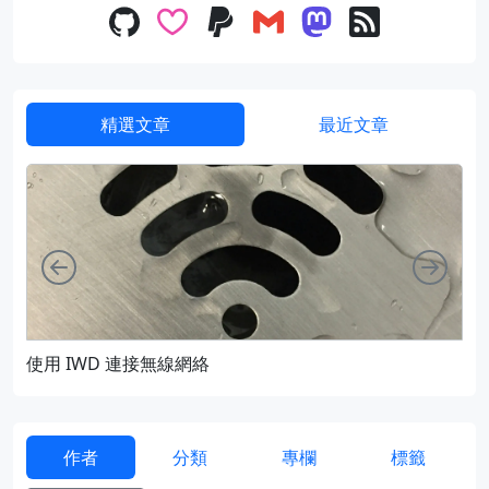
精選文章
最近文章
向左
向右
使用 IWD 連接無線網絡
通過
作者
分類
專欄
標籤