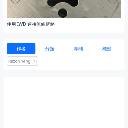
使用 IWD 連接無線網絡
通過
作者
分類
專欄
標籤
Razon Yang
1