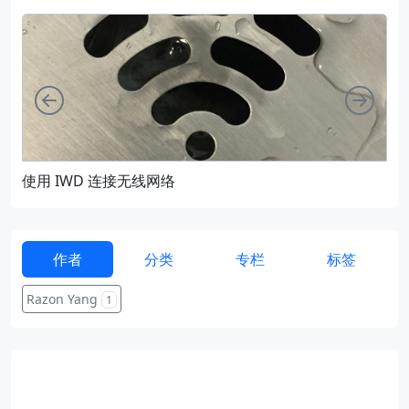
向左
向右
使用 IWD 连接无线网络
通过
作者
分类
专栏
标签
Razon Yang
1