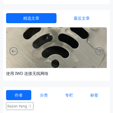
精选文章
最近文章
向左
向右
使用 IWD 连接无线网络
通过
作者
分类
专栏
标签
Razon Yang
1