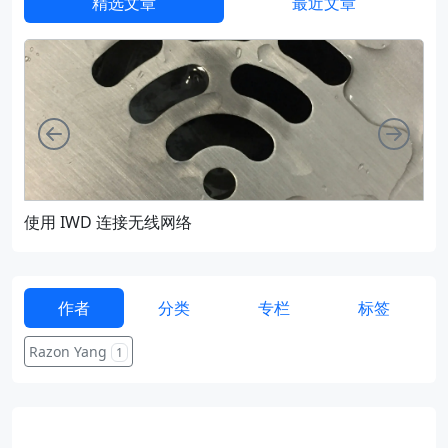
精选文章
最近文章
向左
向右
使用 IWD 连接无线网络
通过
作者
分类
专栏
标签
Razon Yang
1