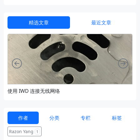
精选文章
最近文章
向左
向右
使用 IWD 连接无线网络
通过
作者
分类
专栏
标签
Razon Yang
1