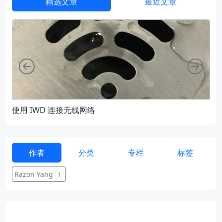
精选文章
最近文章
向左
向右
使用 IWD 连接无线网络
通过
作者
分类
专栏
标签
Razon Yang
1