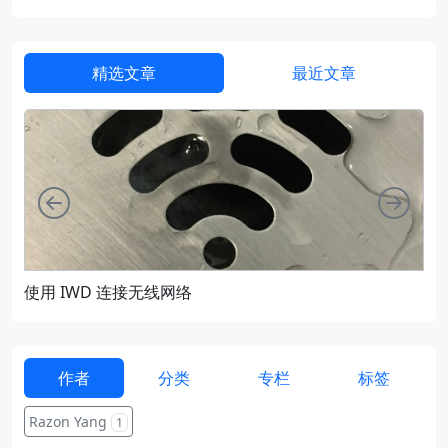
精选文章
最近文章
向左
向右
使用 IWD 连接无线网络
通过
作者
分类
专栏
标签
Razon Yang
1