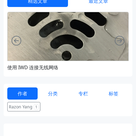
精选文章
最近文章
向左
向右
使用 IWD 连接无线网络
通过
作者
分类
专栏
标签
Razon Yang
1