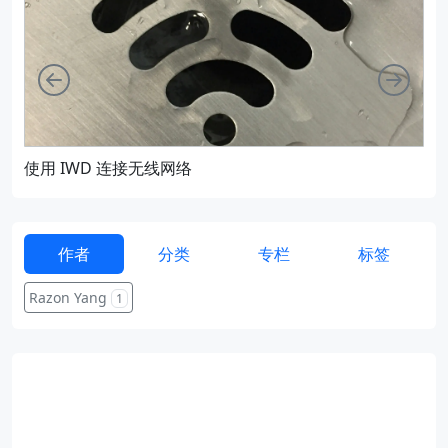
向左
向右
使用 IWD 连接无线网络
通过
作者
分类
专栏
标签
Razon Yang
1