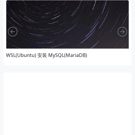
向左
向
WSL(Ubuntu) 安装 MySQL(MariaDB)
G