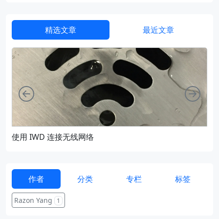
精选文章
最近文章
向左
向右
使用 IWD 连接无线网络
通过
作者
分类
专栏
标签
Razon Yang
1