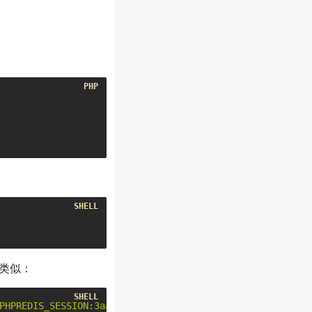
类似：
PHPREDIS_SESSION:3aac30ca920c61b2cc21677e41b7dad3"