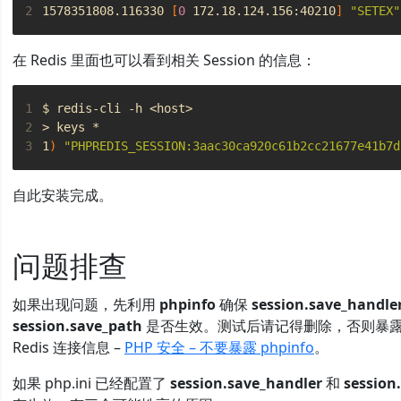
2
1578351808.116330 
[
0
 172.18.124.156:40210
]
"SETEX"
在 Redis 里面也可以看到相关 Session 的信息：
1
2
3
1
)
"PHPREDIS_SESSION:3aac30ca920c61b2cc21677e41b7d
自此安装完成。
问题排查
如果出现问题，先利用
phpinfo
确保
session.save_handle
session.save_path
是否生效。测试后请记得删除，否则暴
Redis 连接信息 –
PHP 安全 – 不要暴露 phpinfo
。
如果 php.ini 已经配置了
session.save_handler
和
session