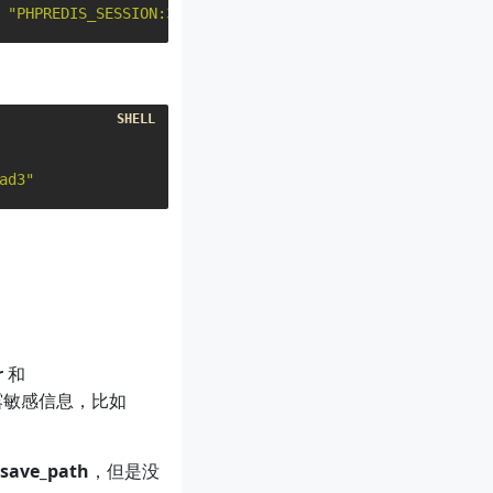
"PHPREDIS_SESSION:3aac30ca920c61b2cc21677e41b7dad3"
"14
ad3"
r
和
露敏感信息，比如
.save_path
，但是没