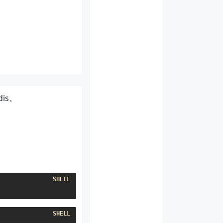
dis。
Linux 和 Windows 双系统时间冲突的原因和解决方法
添加 SSH 秘钥到 GitHub
利用 