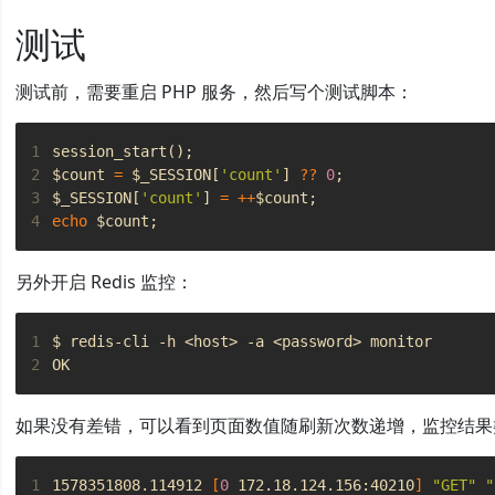
测试
测试前，需要重启 PHP 服务，然后写个测试脚本：
1
session_start
();
2
$count
=
$_SESSION
[
'count'
]
??
0
;
3
$_SESSION
[
'count'
]
=
++
$count
;
4
echo
$count
;
另外开启 Redis 监控：
1
2
如果没有差错，可以看到页面数值随刷新次数递增，监控结果
1
1578351808.114912 
[
0
 172.18.124.156:40210
]
"GET"
"