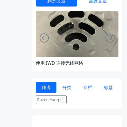
精选文章
最近文章
向左
向右
使用 IWD 连接无线网络
通过 
作者
分类
专栏
标签
Razon Yang
1