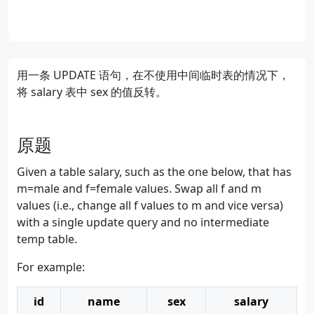
用一条 UPDATE 语句，在不使用中间临时表的情况下，
将 salary 表中 sex 的值反转。
原题
Given a table salary, such as the one below, that has
m=male and f=female values. Swap all f and m
values (i.e., change all f values to m and vice versa)
with a single update query and no intermediate
temp table.
For example:
id
name
sex
salary