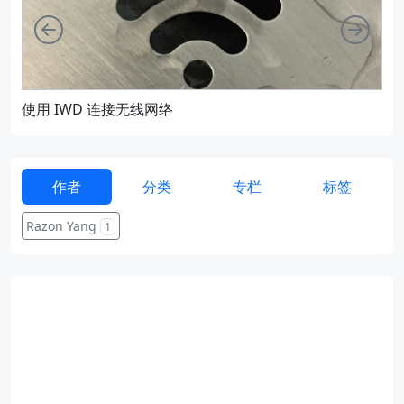
向左
向右
使用 IWD 连接无线网络
通过
作者
分类
专栏
标签
Razon Yang
1