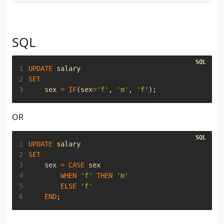
SQL
1
UPDATE
salary
2
SET
3
sex
=
IF
(
sex
=
'f'
,
'm'
,
'f'
);
OR
1
UPDATE
salary
2
SET
3
sex
=
CASE
sex
4
WHEN
'f'
THEN
'm'
5
ELSE
'f'
6
END
;