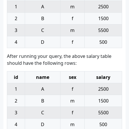
1
A
m
2500
2
B
f
1500
3
C
m
5500
4
D
f
500
After running your query, the above salary table
should have the following rows:
id
name
sex
salary
1
A
f
2500
2
B
m
1500
3
C
f
5500
4
D
m
500