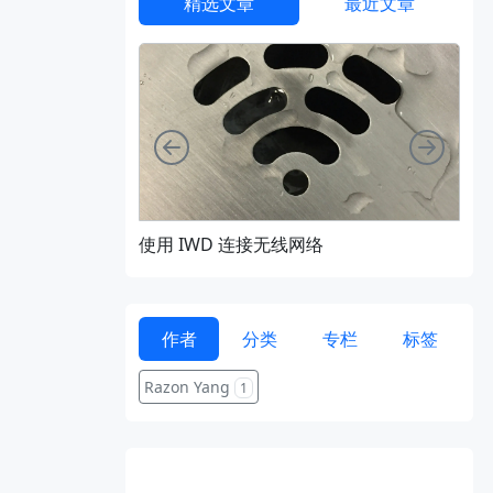
精选文章
最近文章
向左
向右
使用 IWD 连接无线网络
通过 
作者
分类
专栏
标签
Razon Yang
1