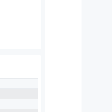
Linux 和 Windows 双系统时间冲突的原因和解决方法
添加 SSH 秘钥到 GitHub
利用 
。