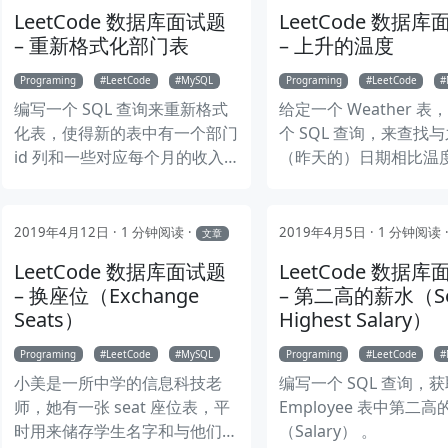
门有最高工资，Henry 在 
LeetCode 数据库面试题
LeetCode 数据
部门有最高工资。
– 重新格式化部门表
– 上升的温度
Programing
LeetCode
MySQL
Programing
LeetCode
编写一个 SQL 查询来重新格式
给定一个 Weather 
化表，使得新的表中有一个部门
个 SQL 查询，来查找
id 列和一些对应每个月的收入
（昨天的）日期相比温
（revenue）列。
所有日期的 Id。
nmcli 连接 WIFI
2019年4月12日
1 分钟阅读
2019年4月5日
1 分钟阅读
文章
LeetCode 数据库面试题
LeetCode 数据
– 换座位（Exchange
– 第二高的薪水（Se
Seats）
Highest Salary）
Programing
LeetCode
MySQL
Programing
LeetCode
小美是一所中学的信息科技老
编写一个 SQL 查询，
师，她有一张 seat 座位表，平
Employee 表中第二
时用来储存学生名字和与他们相
（Salary） 。