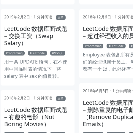
对应的座位 ID,其中纵列的 ID 是
连续递增的。小美想改变相邻俩
学生的座位。 你能不能帮她写
2019年2月2日
1 分钟阅读
2018年12月6日
1 分钟阅
文章
一个 SQL query 来输出小美想
LeetCode 数据库面试题
LeetCode 数据
要的结果呢？
– 交换工资（Swap
– 超过经理收入的
Salary）
Programing
LeetCode
Programing
LeetCode
MySQL
Employee 表包含所
用一条 UPDATE 语句，在不使
们的经理也属于员工。
用中间临时表的情况下，将
都有一个 Id，此外还
salary 表中 sex 的值反转。
应员工的经理的 Id。
2018年6月5日
1 分钟阅读
2018年2月2日
1 分钟阅读
文章
LeetCode 数据
LeetCode 数据库面试题
– 删除重复的电子
– 有趣的电影（Not
（Remove Duplica
Boring Movies）
Emails）