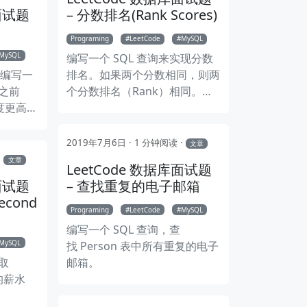
Sales
库面试题
– 分数排名(Rank Scores)
Programing
LeetCode
MySQL
MySQL
编写一个 SQL 查询来实现分数
表，编写一
排名。如果两个分数相同，则两
与之前
个分数排名（Rank）相同。请
度更高的
注意，平分后的下一个名次应该
是下一个连续的整数值。换句话
说，名次之间不应该有“间隔”。
2019年7月6日
1 分钟阅读
文章
Linux 和 Windows 双系统时间冲突的原因和解决方法
添加 SSH 秘钥到 GitHub
利用 
文章
LeetCode 数据库面试题
库面试题
– 查找重复的电子邮箱
cond
Programing
LeetCode
MySQL
编写一个 SQL 查询，查
MySQL
找 Person 表中所有重复的电子
获取
邮箱。
高的薪水