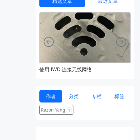
精选文章
最近文章
向左
向右
使用 IWD 连接无线网络
通过 
作者
分类
专栏
标签
Razon Yang
1