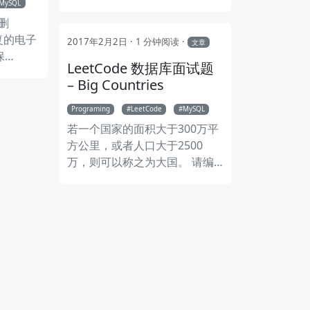
MySQL
从不订购任何东西的客户。
来删
重复的电子
2017年2月2日
1 分钟阅读
文章
保
LeetCode 数据库面试题
– Big Countries
Programing
LeetCode
MySQL
若一个国家的面积大于300万平
方公里，或者人口大于2500
万，则可以称之为大国。 请编
写一条 SQL 返回所有大国的
name、population、area。