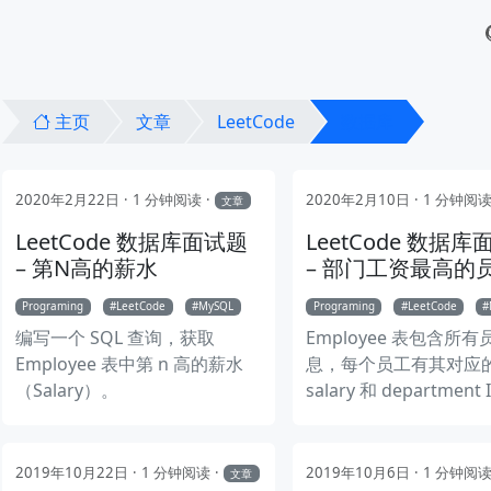
主页
文章
LeetCode
数据库
2020年2月22日
1 分钟阅读
2020年2月10日
1 分钟阅
文章
LeetCode 数据库面试题
LeetCode 数据
– 第N高的薪水
– 部门工资最高的
Programing
LeetCode
MySQL
Programing
LeetCode
编写一个 SQL 查询，获取
Employee 表包含所
Employee 表中第 n 高的薪水
息，每个员工有其对应的 
（Salary）。
salary 和 department
写一个 SQL 查询，找
门工资最高的员工。例
上述给定的表格，Max 在
2019年10月22日
1 分钟阅读
2019年10月6日
1 分钟阅
文章