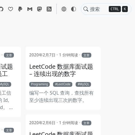
CTRL
K
读
2020年2月7日
1 分钟阅读
文章
文章
库面试题
LeetCode 数据库面试题
员工
– 连续出现的数字
MySQL
Programing
LeetCode
MySQL
有员工信
编写一个 SQL 查询，查找所有
Id,
至少连续出现三次的数字。
 Id。 编
出每个部
如，根据
2020年2月6日
1 分钟阅读
文章
 IT 部
读
文章
LeetCode 数据库面试题