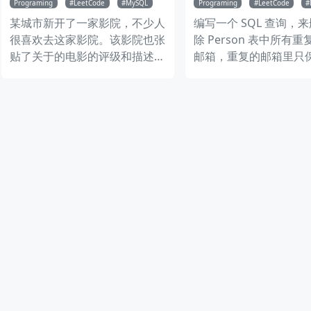
Programing
LeetCode
MySQL
Programing
LeetCode
某城市新开了一家影院，不少人
编写一个 SQL 查询，
很喜欢去这家影院。该影院也张
除 Person 表中所有
贴了关于的电影的评级和描述的
邮箱，重复的邮箱里只
海报。 请写出一条 SQL，返回
留 Id 最小 的那个。
id 为奇数，且 description 不是
“boring” 的电影，并按 rating
降序。