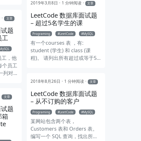
2019年3月8日
1 分钟阅读
文章
LeetCode 数据库面试题
读
文章
– 超过5名学生的课
库面试题
Programing
LeetCode
MySQL
员工
有一个courses 表 ，有:
MySQL
student (学生) 和 class (课
有员工，他
程)。 请列出所有超过或等于5
每个员工
名学生的课。
有一列对
2018年8月26日
1 分钟阅读
文章
LeetCode 数据库面试题
文章
– 从不订购的客户
库面试题
Programing
LeetCode
MySQL
邮箱
某网站包含两个表，
te
Customers 表和 Orders 表。
编写一个 SQL 查询，找出所有