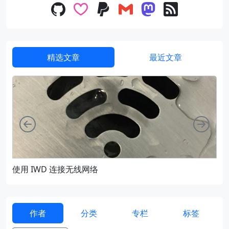
精选文章
最近文章
向左
向右
使用 IWD 连接无线网络
通过
作者
分类
专栏
标签