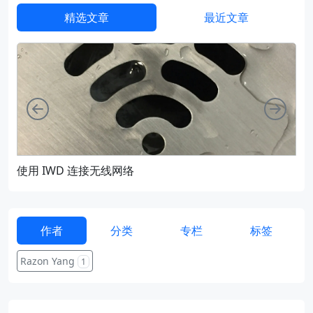
精选文章
最近文章
向左
向右
使用 IWD 连接无线网络
通过
作者
分类
专栏
标签
Razon Yang
1