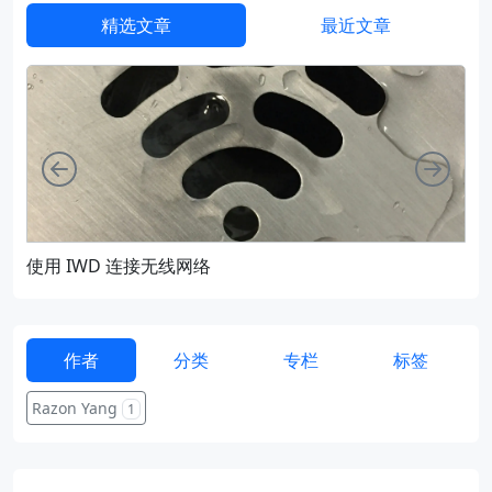
精选文章
最近文章
向左
向右
使用 IWD 连接无线网络
通过
作者
分类
专栏
标签
Razon Yang
1