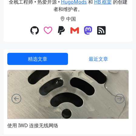
全栈工程师 • 热爱开源 •
HugoMods
和
HB 框架
的创建
者和维护者。
中国
精选文章
最近文章
向左
向右
使用 IWD 连接无线网络
通过