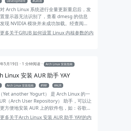
Development
GRUB
对 Arch Linux 系统进行全量更新重启后，发
置显示器无法识别了，查看 dmesg 的信息
发现 NVIDIA 模块并未成功加载。经查阅
KI 后，需要设置 ibt=off 内核参数。 本文将记
更多关于GRUB 如何设置 Linux 内核参数的内
GRUB 如何设置 Linux 内核参数。
2年5月19日
1 分钟阅读
Arch Linux 安装指南
ch Linux 安装 AUR 助手 YAY
Arch Linux 安装指南
YAY
AUR
（Yet another Yogurt） 是 Arch Linux 的一
UR（Arch User Repository） 助手，可以让
更方便地安装 AUR 上的软件包，如：谷歌浏
（Google Chrome），QQ、TIM、WPS
更多关于Arch Linux 安装 AUR 助手 YAY的内
FICE 等等。下面介绍 YAY 的安装和使用。