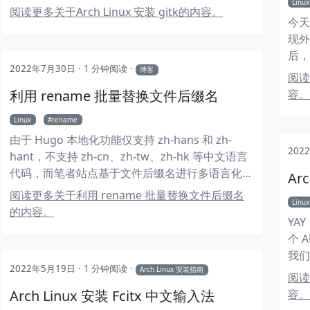
Linux
阅读更多关于Arch Linux 安装 gitk的内容。
今天
现外
后，
2022年7月30日
1 分钟阅读
WI
博客
阅读
录 
利用 rename 批量替换文件后缀名
容。
Linux
rename
由于 Hugo 本地化功能仅支持 zh-hans 和 zh-
202
hant，不支持 zh-cn、zh-tw、zh-hk 等中文语言
代码，而笔者站点基于文件后缀名进行多语言化
Ar
的，要更改语言代码，需要批量修改文件后缀名，
阅读更多关于利用 rename 批量替换文件后缀名
Linux
而这正是本文主角 rename 的大显身手的时候。
的内容。
YAY
个 A
我们
2022年5月19日
1 分钟阅读
览器
Arch Linux 安装指南
阅读
OF
Arch Linux 安装 Fcitx 中文输入法
容。