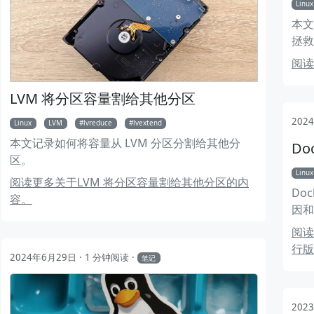
Linux
本文
拯救
阅读
LVM 将分区容量割给其他分区
202
Linux
LVM
lvreduce
lvextend
本文记录如何将容量从 LVM 分区分割给其他分
Do
nmcli 连接 WIFI
区。
Linux
阅读更多关于LVM 将分区容量割给其他分区的内
Do
容。
因和
阅读
行版
2024年6月29日
1 分钟阅读
笔记
202