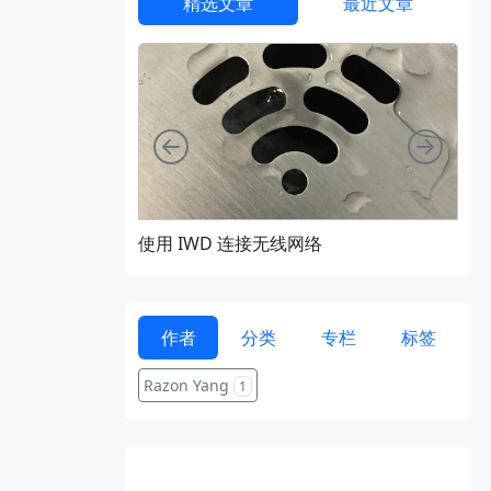
精选文章
最近文章
向左
向右
使用 IWD 连接无线网络
通过 
作者
分类
专栏
标签
Razon Yang
1