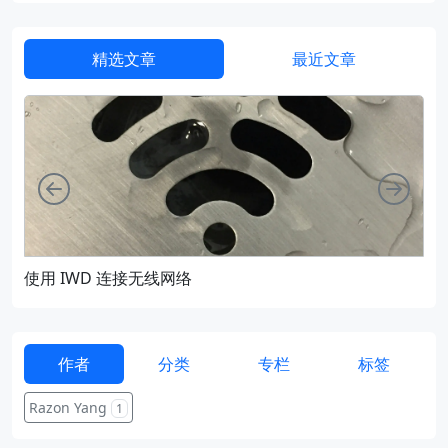
精选文章
最近文章
向左
向右
使用 IWD 连接无线网络
通过
作者
分类
专栏
标签
Razon Yang
1