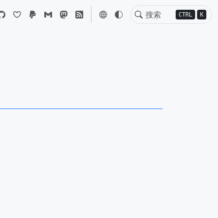
CTRL
K